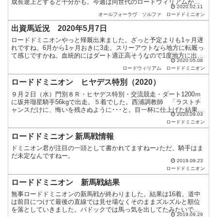
成長途上とすると十分かも。今週は同世代のロードウィリアムが未
2020.02.11
勝利戦は抜け出せそうな走りを見せてくれたのでこの仔も頑...
オールフォーラヴ
ソルファ
ロードドミニオン
出資馬近況 2020年5月7日
ロードドミニオンやっと帰厩出来ました。ざっと予定よりも1ヶ月遅
れですね。6月から1ヶ月おきに3走。スリーアウトなら地方に転厩っ
て感じですかね。血統的にはダート適正高そうなので1度地方に出る
2020.05.08
のもありかもしれないですね。とはいえ、未勝利を抜け出...
ロードウィリアム
ロードドミニオン
ロードドミニオン ヒヤデス特別（2020）
９月２日（水）門別８Ｒ・ヒヤデス特別・交流競走・ダート1200ｍ
に坂井瑠星騎手56kgで出走。５着でした。西浦調教師 「ラストチ
ャンスだけに、悔いを残さぬように･･･と。目一杯に仕上げた結果の
2020.09.03
マイナス体重でした。ただ、勝負処で早々に怪しい手...
ロードドミニオン
ロードドミニオン 新馬戦情報
ドミニオン君が注目の一頭として書かれてますねー♪ただ、騎手はま
だ未定なんですねー。
2019.09.23
ロードドミニオン
ロードドミニオン 新馬戦結果
無事ロードドミニオンの新馬戦が終わりました。結果は16着。道中
は前目につけて最後の直線では見せ場なくそのままズルズルと順位
を落としていきました。パドックでは馬っ気を出してたみたいです
2019.09.29