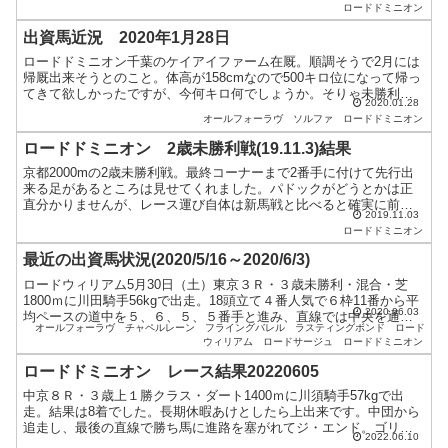
ロードドミニオン
出資馬近況 2020年1月28日
ロードドミニオン千葉のケイアイファーム在厩。順調そうで2月には
帰厩出来そうとのこと。体高が158cmなので500キロ位になって帰っ
てきて欲しかったですが、今何キロ何でしょうか。そりゃ未勝利を
2020.01.28
抜け出せるのがいいですが6歳、7歳まで元気に走って...
オールフォーラヴ
ソルファ
ロードドミニオン
ロードドミニオン 2歳未勝利戦(19.11.3)結果
京都2000mの2歳未勝利戦。最終コーナーまで2番手に付けて先行出
来る足があるところは見せてくれました。パドックがどうとかは正
直分かりませんが、レース運び自体は新馬戦と比べると確実に前進
2019.11.03
してますよね。道中も落ち着いて走れていたように見えまし...
ロードドミニオン
最近の出資馬状況(2020/5/16～2020/6/3)
ロードウィリアム5月30日（土）東京３Ｒ・３歳未勝利・混合・芝
1800ｍに川田騎手56kgで出走。18頭立て４番人気で６枠11番から平
2020.06.03
均ペースの道中を５、６、５、５番手と進み、直線では中央を通っ
オールフォーラヴ
チャペルレーン
フライングバレル
ラスティングボンド
ロード
て１秒８差の12着でした。４コーナーで接触する...
ウィリアム
ロードサージュ
ロードドミニオン
ロードドミニオン レース結果20220605
中京８Ｒ・３歳上１勝クラス・ダート1400ｍに川須騎手57kgで出
走。結果は8着でした。長期休暇あけとしたら上出来です。中団から
追走し、最後の直線で勝ち馬に進路を塞がれてジ・エンド。ゴリゴ
2022.06.10
リに当ててこられたにも関わらず頑張って最後まで走って...