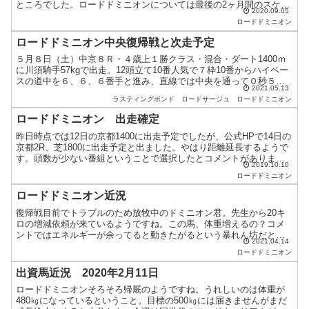
ところでした。ロードドミニオンについては最後の2ヶ月間のスケジ
2020.09.05
ュールが非常に厳しいものだったので、ゆっくり休め...
ロードドミニオン
ロードドミニオン中央復帰戦と次走予定
５月８日（土）中京８Ｒ・４歳上１勝クラス・混合・ダート1400ｍ
に川須騎手57kgで出走。12頭立て10番人気で７枠10番からハイペー
スの道中を６、６、６番手と進み、直線では中央を通って０秒５差
2021.05.13
の４着でした。馬場は稍重。タイム１分24秒９、...
ラスティングボンド
ロードサージュ
ロードドミニオン
ロードドミニオン 出走確定
昨日時点では12日の京都1400に出走予定でしたが、公式HPで14日の
京都2R、芝1800に出走予定と出ました。やはり距離延長するようで
す。頭数が少ない番組ということで選択したとコメントがありまし
2019.10.10
た。鞍上は川須ジョッキー。距離も鞍上も不安で...
ロードドミニオン
ロードドミニオン近況
復帰戦目前でトラブルのため放牧中のドミニオン君。先生から20キ
ロの増減依頼が来ているようですね。この馬、体重増えるの？コメ
ントではエネルギーが余ってると動きたがるという暴れん坊だと。
2021.04.14
短距離向きなのも納得。すらっとした馬体やからマイル以上と思...
ロードドミニオン
出資馬近況 2020年2月11日
ロードドミニオンそろそろ帰厩のようですね。うれしいのは体重が
480㎏になっているということ。目標の500㎏には届きませんがまだ