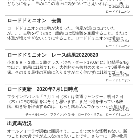
どちらにせよ、早めにこの適正に気がついてさえいれば。。。西浦
2020.06.22
調教師を悪く言うつもりはありませんが、芝の短距離を1度...
ロードドミニオン
ロードドミニオン 去勢
ロードドミニオンの去勢が決まった。何度か話には出ていた
が。。。去勢を行うのは一般的には気性難を克服すること。または
体重が増えすぎないようにすること。ロードドミニオンの場合は気
2021.06.03
性難が治ることを期待してということでしょう。良くなるといいな
ロードドミニオン
ぁ。体...
ロードドミニオン レース結果20220820
小倉８Ｒ・３歳上１勝クラス・混合・ダート1700ｍに川須騎手57kg
で出走。結果は11着でした。大外枠から抜群のスタートで3番手を確
保。そのまま最後の直線に入りますが全く伸びずに11着でゴール。
2022.08.20
結果的に抜群のスタートを切った事が足を溜める競...
ロードドミニオン
ロード更新 2020年7月1日時点
フライングバレル「７月１日（水）は普通キャンター。明日２日
（木）に再び時計を出そうと思います。まだ下地を作っている段
階。動き等を評価するのは、もっと踏み込んでから･･･かも知れませ
2020.07.01
ん。出走プランも白紙。今しばらくは基礎体力を養いましょう」
チャペルレーン
フライングバレル
ロードウィリアム
ロードドミニオン
出...
出資馬近況
オールフォーラヴ調教は順調そう。ここまで大きな怪我もない。勝
つことも大切ですが丈夫なのは良いことです。さらーに！府中牝馬