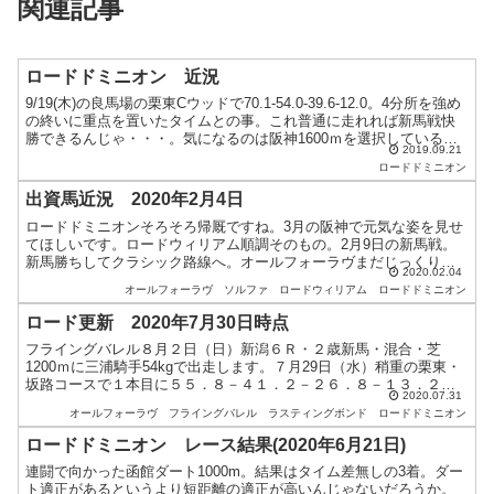
関連記事
ロードドミニオン 近況
9/19(木)の良馬場の栗東Cウッドで70.1-54.0-39.6-12.0。4分所を強め
の終いに重点を置いたタイムとの事。これ普通に走れれば新馬戦快
勝できるんじゃ・・・。気になるのは阪神1600ｍを選択している
2019.09.21
事。キンカメ産駒もそうですが...
ロードドミニオン
出資馬近況 2020年2月4日
ロードドミニオンそろそろ帰厩ですね。3月の阪神で元気な姿を見せ
てほしいです。ロードウィリアム順調そのもの。2月9日の新馬戦。
新馬勝ちしてクラシック路線へ。オールフォーラヴまだじっくり段
2020.02.04
階ですが、食欲がなさそうですねぇ。ここに来て急激に成長す...
オールフォーラヴ
ソルファ
ロードウィリアム
ロードドミニオン
ロード更新 2020年7月30日時点
フライングバレル８月２日（日）新潟６Ｒ・２歳新馬・混合・芝
1200ｍに三浦騎手54kgで出走します。７月29日（水）稍重の栗東・
坂路コースで１本目に５５．８－４１．２－２６．８－１３．２
2020.07.31
馬なりに乗っています。短評は「体も動きも良く」でした...
オールフォーラヴ
フライングバレル
ラスティングボンド
ロードドミニオン
ロードドミニオン レース結果(2020年6月21日)
連闘で向かった函館ダート1000m。結果はタイム差無しの3着。ダー
ト適正があるというより短距離の適正が高いんじゃないだろうか。