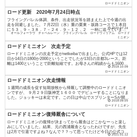
し、まだまだ幼いということですかね。このコンディションだと...
ロードドミニオン
ロード更新 2020年7月24日時点
フライングバレル体調、条件、出走状況等を踏まえた上で今週の出
走を回避しました。７月22日（水）重の栗東・坂路コースで１本目
2020.07.24
に５３．９－３８．７－２４．９－１２．２ 一杯に追っていま
オールフォーラヴ
チャペルレーン
フライングバレル
ロードウィリアム
ロードド
す。短評は「仕上がり良好」でした。目標を切り替えて８月２日
ミニオン
（...
ロードドミニオン 次走予定
ロードドミニオンの次走予定がnetkeibaで出ました。公式HPでは12
日か14日の1800か2000ということでしたが13日の京都3レース。距
離は1400ということで距離短縮です。お母さんの戦績からも1600が
2019.10.09
ギリギリだと思うので距離短縮...
ロードドミニオン
ロードドミニオン次走情報
１週間の成長を促す短期放牧から帰厩して調整中のロードドミニオ
ンですが、 ９月２９日阪神芝１６００ でデビューすることになりま
した。ジョッキーは未定です。この日は中山でスプリンターSが開催
2019.09.05
されているので、私の希望は武豊騎手でしたが難しそうです...
ロードドミニオン
ロードドミニオン復帰厩舎について
ロードドミニオンの復帰が決まってから厩舎はどこかなーっと楽し
みにしていました。結果、元の西浦厩舎となったわけですが、先生
は2月で引退ですよね？なんで？？って思ってたけど今日の公式コメ
2021.01.12
ントで理由がわかった！地方からの再登録の期限1月中みたいで...