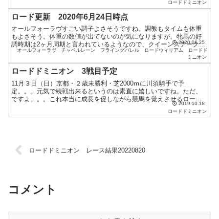
ロードドミニオン
ロード更新 2020年6月24日時点
オールフォーラヴすごい調子よさそうですね。調教もタイムも体重
もよさそう。体重の数値が出てないのが気になりますが。牝馬の好
2020.06.25
調時期は2ヶ月周期と言われているようなので、クイーンステークス
オールフォーラヴ
チャペルレーン
フライングバレル
ロードウィリアム
ロードド
まで調子保てるんでしょうか。ロードウィリアム７月12日（日...
ミニオン
ロードドミニオン 3戦目予定
11月３日（日）京都・２歳未勝利・芝2000ｍに川須騎手で予
定。。。元気で続戦出来るというのは素直に嬉しいですね。ただ、
ですよ。。。これ本当に成長を促しながら競馬を覚えさせるローテ
2019.10.18
ーションでしょうか。しかも更に距離延長。。。2000は流石に...
ロードドミニオン
ロードドミニオン レース結果20220820
コメント