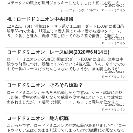
ステークスの鞍上が川田ジョッキーになりました！変に人気しそう
2019.09.26
なのは嫌ですが、期待されている証拠。ワクワクしますねー。ミ
オールフォーラヴ
ソルファ
ロードドミニオン
ッ...
祝！ロードドミニオン中央復帰
12月21日（月）浦和11Ｒ・サラ系Ｃ１二組・ダート1500ｍに張田昂
騎手56kgで出走。11頭立て２番人気で６枠７番から道中を７、６、
５、２番手と進み、直線で差し切って０秒２差で優勝。２勝目を飾
2020.12.21
りました。馬場は良。タイム１分36秒５、上が...
ロードドミニオン
ロードドミニオン レース結果(2020年6月14日)
ロードドミニオンが6/14(日) 函館3Rダート1000ｍに出走。道中は中
段やや前目につけ、最後はインをついて4着入選。うん。今まででの
中で一番のレースだったんじゃないでしょうか。藤岡騎手ありがと
2020.06.14
ー！正直押っ付けながらの中段キープだったので...
ロードドミニオン
ロードドミニオン そろそろ始動？
ロードドミニオンがそろそろ始動しそうですね。ゲート試験に合格
した後、背中の肉が足りなくて成長を促す為にということで放牧に
出されましたが、１週間で帰厩・・・。ちょっと意味が分かりませ
2019.08.29
ん。大切に扱ってあげてくださいね・・・。この世代で一番可能
ロードドミニオン
性...
ロードドミニオン 地方転厩
よかったです。ロードドミニオンの地方転厩が決まりました^ - ^ロー
ドウィリアムはそのまま引退してしまったので3歳世代が居なくなる