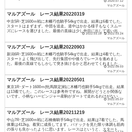
2020.07.12
くても3勝クラスまで上り詰めたように、この仔...
マルアズール
マルアズール レース結果20220319
中京5R･芝1600ｍ戦に木幡巧也騎手54kgで出走。結果は6着でした。
スタートはまずまず。中団を追走。道中はかかる様子もなくスムー
ズにレースを運びました。最後の直線は少し外目に出して追い出し
2022.03.19
2022.03.24
ましたが伸びきれずゴール。今回は前走、前々走と違...
マルアズール
マルアズール レース結果20220903
新潟6R･芝1600ｍ戦に木幡巧也騎手54kgで出走。結果は4着でした。
スタートよく飛び出して、先行集団やや後ろでレースを進めまし
た。最後の直線でもしかして突き抜けるかと思わせてくれましたが
2022.09.03
他の馬の方が切れ味がよかったですね。最後の未勝利戦...
マルアズール
マルアズール レース結果20220501
東京1R･ダート1600ｍ(牝馬限定)戦に木幡巧也騎手54kgで出走。結果
は13着でした。このレースは参考外ですね。展開がどうとか関係な
いです。小柄なハービンジャー産駒がダートで走れるわけがない。
2022.05.07
コメントで調教での砂での動きがいいからとあり...
マルアズール
マルアズール レース結果20211219
中山7R･芝1600ｍ戦に石橋脩騎手54kgで出走。結果は7着でした。馬
体重は412kg。着実に成長してます。パドックを見た限り体調も筋肉
の張りも良かったように思います。レースはというと、スタート出
2021.12.19