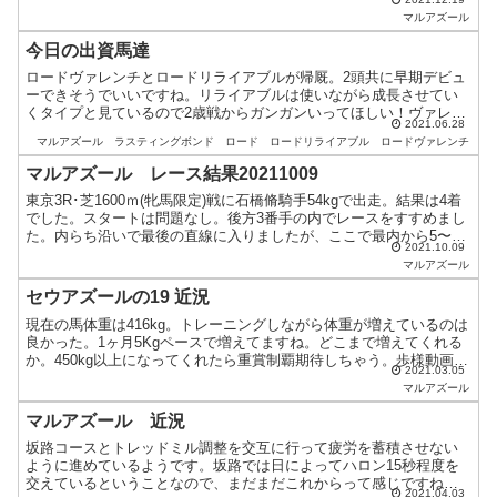
遅れてしまいました。最後方からの追走。前半...
マルアズール
今日の出資馬達
ロードヴァレンチとロードリライアブルが帰厩。2頭共に早期デビュ
ーできそうでいいですね。リライアブルは使いながら成長させてい
くタイプと見ているので2歳戦からガンガンいってほしい！ヴァレン
2021.06.28
チはデビューが芝かダートか気になる。中舘調教師のコメント...
マルアズール
ラスティングボンド
ロード
ロードリライアブル
ロードヴァレンチ
マルアズール レース結果20211009
東京3R･芝1600ｍ(牝馬限定)戦に石橋脩騎手54kgで出走。結果は4着
でした。スタートは問題なし。後方3番手の内でレースをすすめまし
た。内らち沿いで最後の直線に入りましたが、ここで最内から5〜6
2021.10.09
頭分外へ横移動。この乗り方はどーなんやろ。...
マルアズール
セウアズールの19 近況
現在の馬体重は416kg。トレーニングしながら体重が増えているのは
良かった。1ヶ月5Kgペースで増えてますね。どこまで増えてくれる
か。450kg以上になってくれたら重賞制覇期待しちゃう。歩様動画見
2021.03.05
た時にいいお尻やなーと思ったんで筋肉の質は抜...
マルアズール
マルアズール 近況
坂路コースとトレッドミル調整を交互に行って疲労を蓄積させない
ように進めているようです。坂路では日によってハロン15秒程度を
交えているということなので、まだまだこれからって感じですね。
2021.04.03