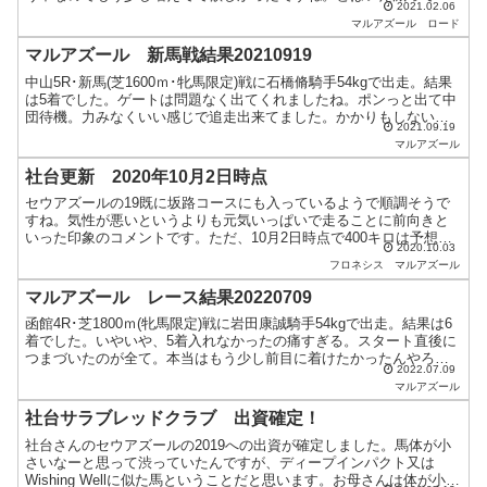
2021.02.06
るよりはいいし、6月デビューを430kg前後で出来れば上...
マルアズール
ロード
マルアズール 新馬戦結果20210919
中山5R･新馬(芝1600ｍ･牝馬限定)戦に石橋脩騎手54kgで出走。結果
は5着でした。ゲートは問題なく出てくれましたね。ポンっと出て中
団待機。力みなくいい感じで追走出来てました。かかりもしないし
2021.09.19
気性も問題なさそう。最終コーナーで早めに仕掛...
マルアズール
社台更新 2020年10月2日時点
セウアズールの19既に坂路コースにも入っているようで順調そうで
すね。気性が悪いというよりも元気いっぱいで走ることに前向きと
いった印象のコメントです。ただ、10月2日時点で400キロは予想
2020.10.03
外。レースには430キロくらいで出走して欲しいなと思っ...
フロネシス
マルアズール
マルアズール レース結果20220709
函館4R･芝1800ｍ(牝馬限定)戦に岩田康誠騎手54kgで出走。結果は6
着でした。いやいや、5着入れなかったの痛すぎる。スタート直後に
つまづいたのが全て。本当はもう少し前目に着けたかったんやろー
2022.07.09
なー。レースはスローペースやったし普通のスタ...
マルアズール
社台サラブレッドクラブ 出資確定！
社台さんのセウアズールの2019への出資が確定しました。馬体が小
さいなーと思って渋っていたんですが、ディープインパクト又は
Wishing Wellに似た馬ということだと思います。お母さんは体が小さ