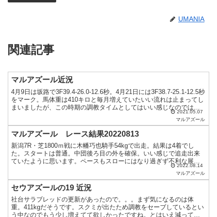
UMANIA
関連記事
マルアズール近況
4月9日は坂路で3F39.4-26.0-12.6秒。4月21日には3F38.7-25.1-12.5秒
をマーク。馬体重は410キロと毎月増えていたいい流れは止まってし
まいましたが、この時期の調教タイムとしてはいい感じなのでは？
2021.05.07
加速ラップなのも...
マルアズール
マルアズール レース結果20220813
新潟7R・芝1800ｍ戦に木幡巧也騎手54kgで出走。結果は4着でし
た。スタートは普通。中団後ろ目の外を確保。いい感じで追走出来
ていたように思います。ペースもスローにはなり過ぎず不利な展開
2022.08.14
は無し。最終コーナーで徐々に位置を上げていき、直線入...
マルアズール
セウアズールの19 近況
社台サラブレッドの更新があったので。。。まず気になるのは体
重。411kgだそうです。スクミが出たため調教をセーブしているとい
う中なのでもう少し増えてて欲しかったですね。とはいえ減ってい