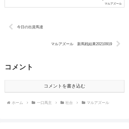
体高は151cm、胸囲は181cm、管囲は20cm、馬体重...
マルアズール
今日の出資馬達
マルアズール 新馬戦結果20210919
コメント
コメントを書き込む
ホーム
一口馬主
社台
マルアズール