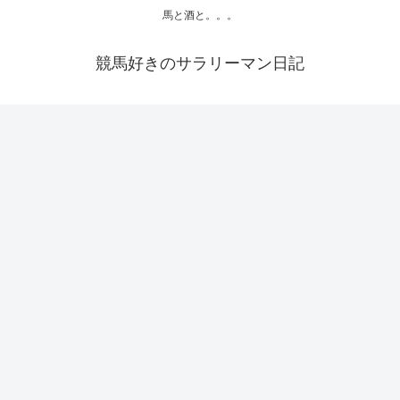
馬と酒と。。。
競馬好きのサラリーマン日記