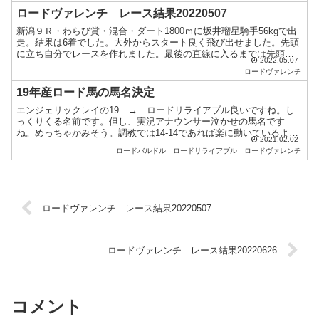
ロードヴァレンチ レース結果20220507
新潟９Ｒ・わらび賞・混合・ダート1800ｍに坂井瑠星騎手56kgで出
走。結果は6着でした。大外からスタート良く飛び出せました。先頭
に立ち自分でレースを作れました。最後の直線に入るまでは先頭を
2022.05.07
キープ。最後の直線は足が残っておらず何頭かに交わさ...
ロードヴァレンチ
19年産ロード馬の馬名決定
エンジェリックレイの19 → ロードリライアブル良いですね。し
っくりくる名前です。但し、実況アナウンサー泣かせの馬名です
ね。めっちゃかみそう。調教では14-14であれば楽に動いているよう
2021.02.02
ですが、あとは本気になった時のトップスピードはどのくら...
ロードバルドル
ロードリライアブル
ロードヴァレンチ
ロードヴァレンチ レース結果20220507
ロードヴァレンチ レース結果20220626
コメント