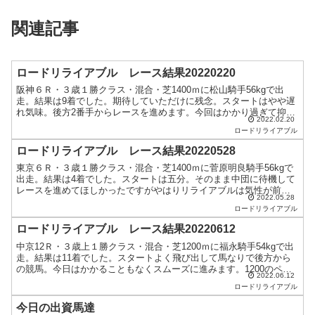
関連記事
ロードリライアブル レース結果20220220
阪神６Ｒ・３歳１勝クラス・混合・芝1400ｍに松山騎手56kgで出
走。結果は9着でした。期待していただけに残念。スタートはやや遅
れ気味。後方2番手からレースを進めます。今回はかかり過ぎて抑え
2022.02.20
が効かずに逃げなかった。収穫はこれのみかなと。ただ...
ロードリライアブル
ロードリライアブル レース結果20220528
東京６Ｒ・３歳１勝クラス・混合・芝1400ｍに菅原明良騎手56kgで
出走。結果は4着でした。スタートは五分。そのまま中団に待機して
レースを進めてほしかったですがやはりリライアブルは気性が前向
2022.05.28
きすぎますねw菅原騎手が必死に抑えているにも関わら...
ロードリライアブル
ロードリライアブル レース結果20220612
中京12Ｒ・３歳上１勝クラス・混合・芝1200ｍに福永騎手54kgで出
走。結果は11着でした。スタートよく飛び出して馬なりで後方から
の競馬。今日はかかることもなくスムーズに進みます。1200のペー
2022.06.12
スが追走するには丁度いいんでしょうか。ただ、...
ロードリライアブル
今日の出資馬達