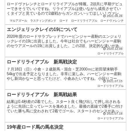
ロードヴァレンチとロードリライアブルが帰厩。2頭共に早期デビュ
ーできそうでいいですね。リライアブルは使いながら成長させてい
くタイプと見ているので2歳戦からガンガンいってほしい！ヴァレン
2021.06.28
チはデビューが芝かダートか気になる。中舘調教師のコメント...
マルアズール
ラスティングボンド
ロード
ロードリライアブル
ロードヴァレンチ
エンジェリックレイの19について
2020年度のロードサラブレッドでハービンジャー産駒のエンジェリ
ックレイの19に出資しました。今年は社台でもハービンジャー産駒
のセウアズールの19に出資しました。この2頭、決定的な違いがあり
2020.12.08
ます。牡馬と牝馬という事もありますが母父の違いです...
ロードリライアブル
ロードリライアブル 新馬戦決定
７月18日（日）小倉・２歳新馬・混合・芝2000ｍに岩田望来騎手
54kgで出走予定となりました。非常に楽しみ。ハービンジャー産駒
やし新潟かなーと思ってたけど、小倉みたいですね。小回りコース
2021.07.15
適正試す感じか。恐らく先行押し切りの競馬をすると思う...
ロードリライアブル
ロードリライアブル 新馬戦結果
結果は0.4秒差の2着でした。スタート良く飛び出して押し出される
ように先頭に立ってレースを進めました。最後の直線で2番手に付け
ていた勝ち馬に交わされて2着でゴール。スタートのセンスがあった
2021.07.18
のは良いですね。今回は1000m通過63秒のスローの...
ロードリライアブル
19年産ロード馬の馬名決定