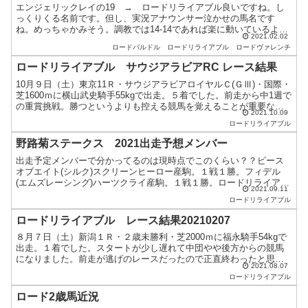
エンジェリックレイの19 → ロードリライアブル良いですね。し
っくりくる名前です。但し、実況アナウンサー泣かせの馬名です
ね。めっちゃかみそう。調教では14-14であれば楽に動いているよう
2021.02.02
ですが、あとは本気になった時のトップスピードはどのくら...
ロードバルドル
ロードリライアブル
ロードヴァレンチ
ロードリライアブル サウジアラビアRC レース結果
10月９日（土）東京11Ｒ・サウジアラビアロイヤルＣ(ＧⅢ)・国際・
芝1600ｍに横山武史騎手55kgで出走。５着でした。前走から中1週で
の重賞挑戦。勝つというよりも控える競馬を覚えることが重要な一
2021.10.09
戦になると思ってました。前走、福永騎手が抑...
ロードリライアブル
野路菊ステークス 2021出走予想メンバー
出走予定メンバーで分かってるのは現時点でこのくらい？？ピース
オブエイト(シルク)スクリーンヒーロー産駒。１戦１勝。フィデル
(エムズレーシング)ハーツクライ産駒。１戦１勝。ロードリライアブ
2021.09.11
ル(ロード)ハービンジャー産駒。２戦１勝。ロン(キーフ...
ロードリライアブル
ロードリライアブル レース結果20210207
８月７日（土）新潟１Ｒ・２歳未勝利・芝2000ｍに福永騎手54kgで
出走。１着でした。スタートが少し遅れて中団やや後方からの競馬
になりました。前走が逃げのレースだったので正直終わったと思い
2021.08.07
ました。そのままレースは標準ペースで淡々と進みます。...
ロードリライアブル
ロード2歳馬近況