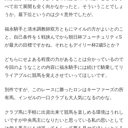
べて出て展開も全く向かなかったと。そういうことでしょ
うか。最下位というのは少々意外でしたが。
福永騎手と清水調教師双方ともにマイルの方がよいとのこ
と。自己条件を１戦挟んでから朝日杯フューチュリティS
が最大の目標ですかね。それともデイリー杯2歳Sとか？
どちらにせよある程度の力があることは分かっているので
今回のようなことの内容に福永騎手には続けて騎乗してリ
ライアブルに競馬を覚えさせていってほしいです。
別件ですが、このレースに勝ったロンはキーファーズの所
有馬。インゼルの一口クラブも大人気になるのかな。
クラブ馬に手軽に出資出来て競馬を楽しめる環境はうれし
いですが中央馬主になりたいと思っている私の思いとして