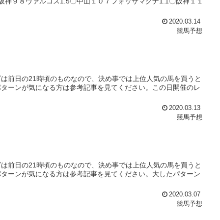
神９８ヴァルコス1.5〇中山１０７フォッサマグナ1.1〇阪神１１
2020.03.14
競馬予想
は前日の21時頃のものなので、決め事では上位人気の馬を買うと
パターンが気になる方は参考記事を見てください。この日開催のレ
2020.03.13
競馬予想
は前日の21時頃のものなので、決め事では上位人気の馬を買うと
パターンが気になる方は参考記事を見てください。大したパターン
2020.03.07
競馬予想