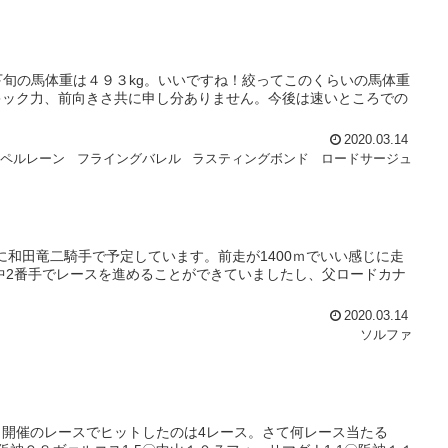
月下旬の馬体重は４９３kg。いいですね！絞ってこのくらいの馬体重
キック力、前向きさ共に申し分ありません。今後は速いところでの
2020.03.14
ャペルレーン
フライングバレル
ラスティングボンド
ロードサージュ
ｍに和田竜二騎手で予定しています。前走が1400ｍでいい感じに走
道中2番手でレースを進めることができていましたし、父ロードカナ
2020.03.14
ソルファ
開催のレースでヒットしたのは4レース。さて何レース当たる